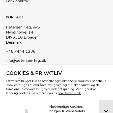
Cookiepolitik
KONTAKT
Petersen Tegl A/S
Nybølnorvej 14
DK-6310 Broager
Denmark
+45 7444 1236
info@petersen-tegl.dk
COOKIES & PRIVATLIV
Dette site bruger kun essentielle og funktionelle cookies. Essentielle
cookies bruges til områder, der giver login-funktionalitet, og de
funktionelle cookies bruges til videoafspilning. Vi bruger ikke
KIG I VORES MAGASIN
tracking cookies. Læs mere i vores
privatlivspolitik
.
Nødvendige cookies
bruges til webstedets