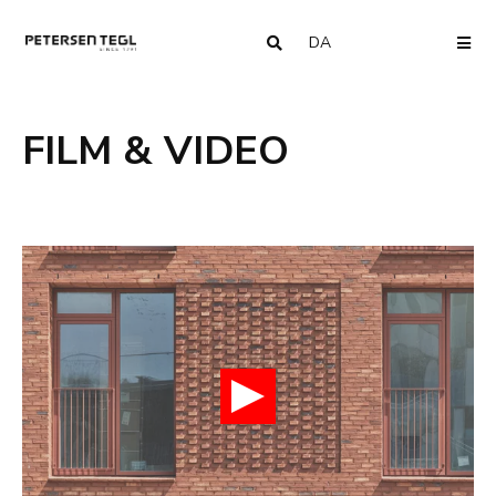
DA
COUNTRY
ME
FILM & VIDEO