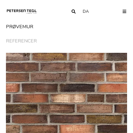
DA
COUNTRY
ME
PRØVEMUR
REFERENCER