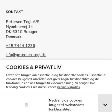
KONTAKT
Petersen Tegl A/S
Nybølnorvej 14
DK-6310 Broager
Denmark
+45 7444 1236
info@petersen-tegl.dk
COOKIES & PRIVATLIV
Dette site bruger kun essentielle og funktionelle cookies. Essentielle
cookies bruges til områder, der giver login-funktionalitet, og de
funktionelle cookies bruges til videoafspilning. Vi bruger ikke
KIG I VORES MAGASIN
tracking cookies. Læs mere i vores
privatlivspolitik
.
Nødvendige cookies
bruges til webstedets
funktionalitet