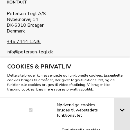
KONTAKT
Petersen Tegl A/S
Nybølnorvej 14
DK-6310 Broager
Denmark
+45 7444 1236
info@petersen-tegl.dk
COOKIES & PRIVATLIV
Dette site bruger kun essentielle og funktionelle cookies. Essentielle
cookies bruges til områder, der giver login-funktionalitet, og de
funktionelle cookies bruges til videoafspilning. Vi bruger ikke
KIG I VORES MAGASIN
tracking cookies. Læs mere i vores
privatlivspolitik
.
Nødvendige cookies
bruges til webstedets
funktionalitet