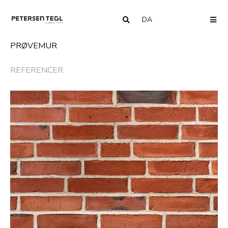
DA
COUNTRY
ME
PRØVEMUR
REFERENCER