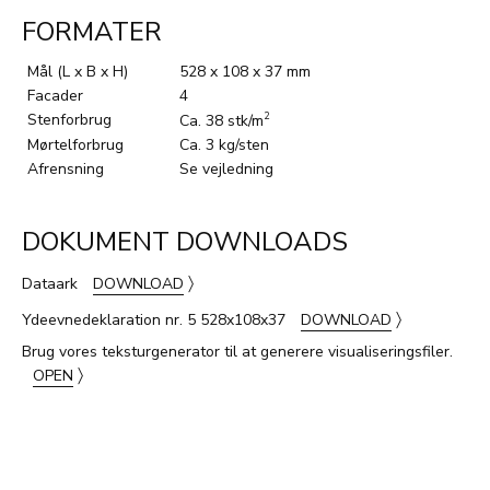
FORMATER
Mål (L x B x H)
528 x 108 x 37 mm
Facader
4
Stenforbrug
2
Ca. 38 stk/m
Mørtelforbrug
Ca. 3 kg/sten
Afrensning
Se vejledning
DOKUMENT DOWNLOADS
〉
Dataark
DOWNLOAD
〉
Ydeevnedeklaration nr. 5 528x108x37
DOWNLOAD
Brug vores teksturgenerator til at generere visualiseringsfiler.
〉
OPEN