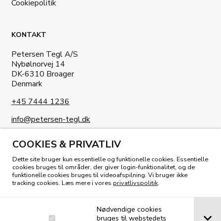
Cookiepolitik
KONTAKT
Petersen Tegl A/S
Nybølnorvej 14
DK-6310 Broager
Denmark
+45 7444 1236
info@petersen-tegl.dk
COOKIES & PRIVATLIV
Dette site bruger kun essentielle og funktionelle cookies. Essentielle
cookies bruges til områder, der giver login-funktionalitet, og de
funktionelle cookies bruges til videoafspilning. Vi bruger ikke
KIG I VORES MAGASIN
tracking cookies. Læs mere i vores
privatlivspolitik
.
Nødvendige cookies
bruges til webstedets