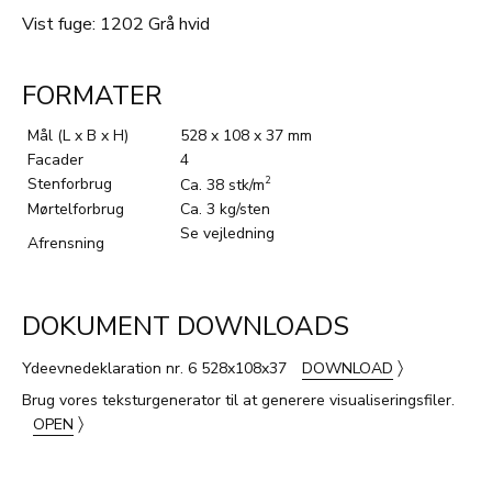
Vist fuge: 1202 Grå hvid
FORMATER
Mål (L x B x H)
528 x 108 x 37 mm
Facader
4
Stenforbrug
2
Ca. 38 stk/m
Mørtelforbrug
Ca. 3 kg/sten
Se vejledning
Afrensning
DOKUMENT DOWNLOADS
〉
Ydeevnedeklaration nr. 6 528x108x37
DOWNLOAD
Brug vores teksturgenerator til at generere visualiseringsfiler.
〉
OPEN