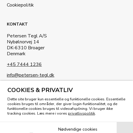
Cookiepolitik
KONTAKT
Petersen Tegl A/S
Nybølnorvej 14
DK-6310 Broager
Denmark
+45 7444 1236
info@petersen-tegl.dk
COOKIES & PRIVATLIV
Dette site bruger kun essentielle og funktionelle cookies. Essentielle
cookies bruges til områder, der giver login-funktionalitet, og de
funktionelle cookies bruges til videoafspilning. Vi bruger ikke
KIG I VORES MAGASIN
tracking cookies. Læs mere i vores
privatlivspolitik
.
Nødvendige cookies