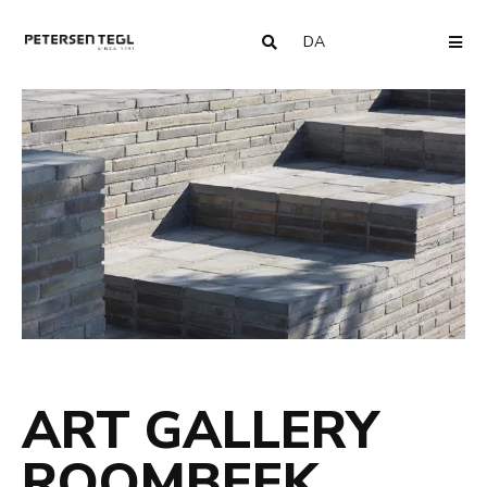
DA
COUNTRY
ME
ART GALLERY
ROOMBEEK