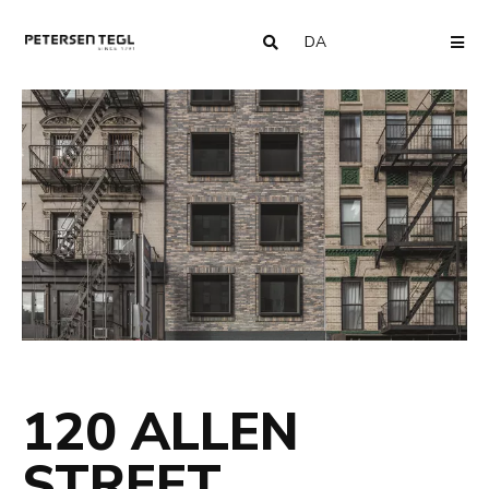
DA
COUNTRY
ME
120 ALLEN
STREET