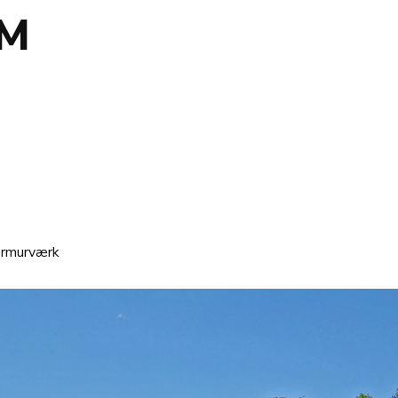
RM
rmurværk