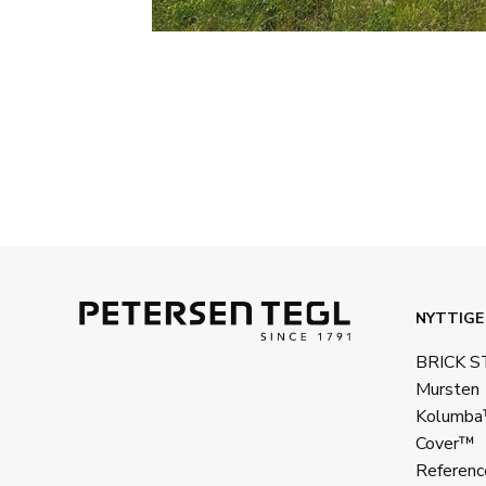
NYTTIGE
BRICK 
Mursten
Kolumb
Cover™
Referenc