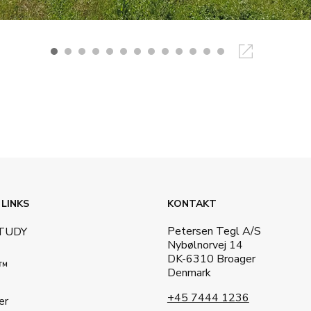
 LINKS
KONTAKT
Petersen Tegl A/S
STUDY
Nybølnorvej 14
DK-6310 Broager
a™
Denmark
+45 7444 1236
er