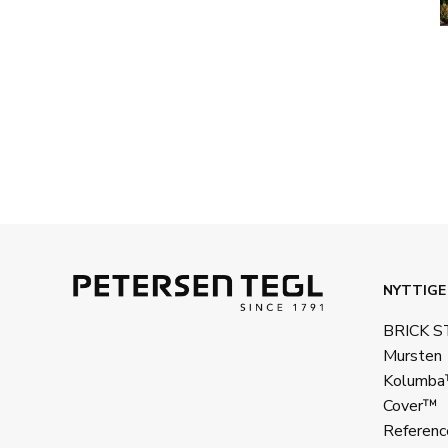
NYTTIGE
BRICK 
Mursten
Kolumb
Cover™
Referenc