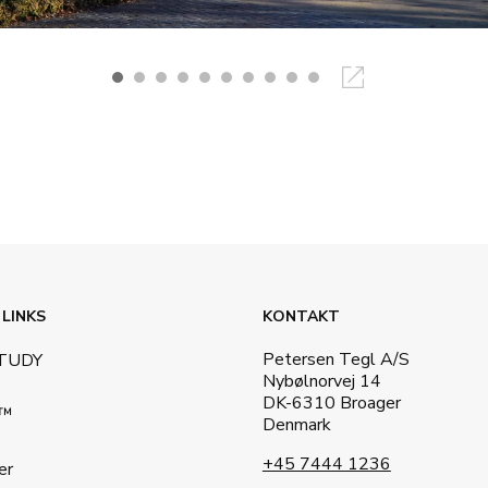
 LINKS
KONTAKT
Petersen Tegl A/S
STUDY
Nybølnorvej 14
DK-6310 Broager
a™
Denmark
+45 7444 1236
er