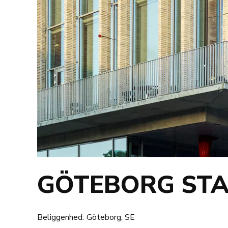
GÖTEBORG STA
Beliggenhed:
Göteborg, SE