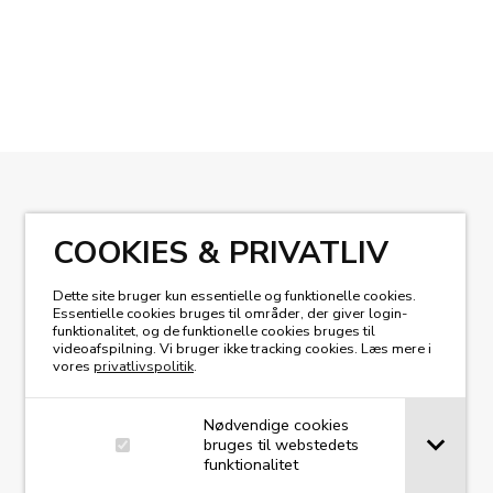
KIG I VORES MAGASIN
COOKIES & PRIVATLIV
Dette site bruger kun essentielle og funktionelle cookies.
Essentielle cookies bruges til områder, der giver login-
funktionalitet, og de funktionelle cookies bruges til
videoafspilning. Vi bruger ikke tracking cookies. Læs mere i
vores
privatlivspolitik
.
Nødvendige cookies
bruges til webstedets
funktionalitet