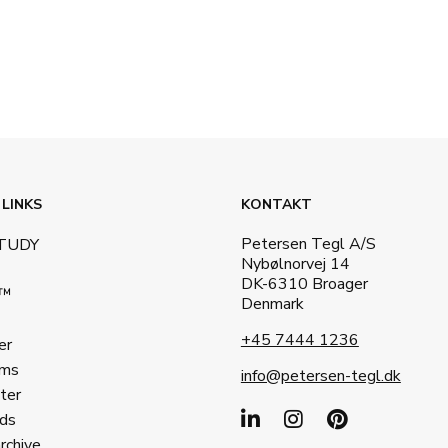
 LINKS
KONTAKT
Petersen Tegl A/S
STUDY
Nybølnorvej 14
DK-6310 Broager
a™
Denmark
+45 7444 1236
er
ms
info@petersen-tegl.dk
ter
ds
archive