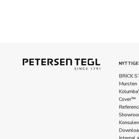
NYTTIGE
BRICK 
Mursten
Kolumb
Cover™
Referenc
Showroo
Konsulen
Downloa
Internal 