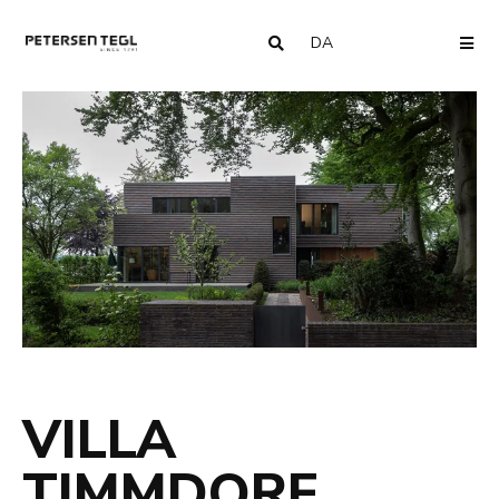
DA
COUNTRY
ME
VILLA
TIMMDORF