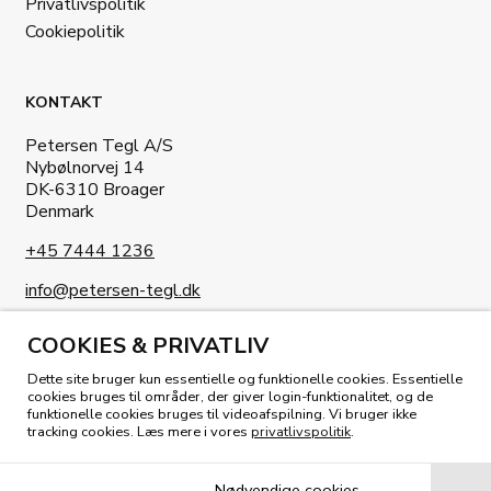
Privatlivspolitik
Cookiepolitik
KONTAKT
Petersen Tegl A/S
Nybølnorvej 14
DK-6310 Broager
Denmark
+45 7444 1236
info@petersen-tegl.dk
COOKIES & PRIVATLIV
Dette site bruger kun essentielle og funktionelle cookies. Essentielle
cookies bruges til områder, der giver login-funktionalitet, og de
funktionelle cookies bruges til videoafspilning. Vi bruger ikke
KIG I VORES MAGASIN
tracking cookies. Læs mere i vores
privatlivspolitik
.
Nødvendige cookies