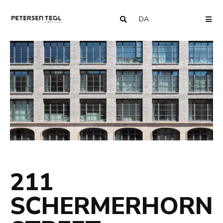
DA
COUNTRY
ME
211
SCHERMERHORN