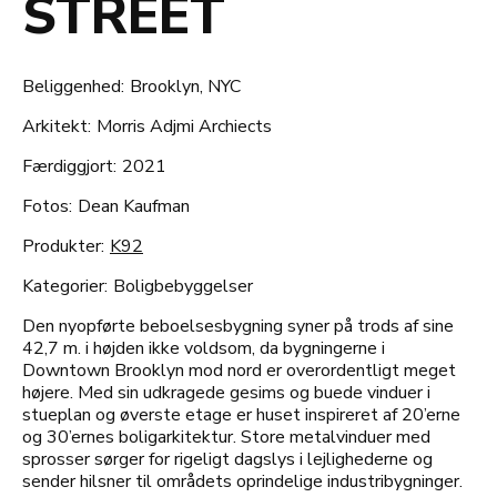
STREET
Beliggenhed:
Brooklyn, NYC
Arkitekt:
Morris Adjmi Archiects
Færdiggjort:
2021
Fotos:
Dean Kaufman
Produkter:
K92
Kategorier:
Boligbebyggelser
Den nyopførte beboelsesbygning syner på trods af sine
42,7 m. i højden ikke voldsom, da bygningerne i
Downtown Brooklyn mod nord er overordentligt meget
højere. Med sin udkragede gesims og buede vinduer i
stueplan og øverste etage er huset inspireret af 20’erne
og 30’ernes boligarkitektur. Store metalvinduer med
sprosser sørger for rigeligt dagslys i lejlighederne og
sender hilsner til områdets oprindelige industribygninger.