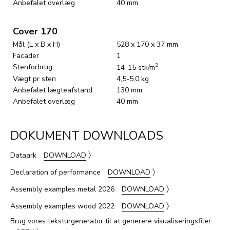
Anbefalet overlæg
40 mm
Cover 170
Mål (L x B x H)
528 x 170 x 37 mm
Facader
1
Stenforbrug
2
14-15 stk/m
Vægt pr sten
4,5-5,0 kg
Anbefalet lægteafstand
130 mm
Anbefalet overlæg
40 mm
DOKUMENT DOWNLOADS
〉
Dataark
DOWNLOAD
〉
Declaration of performance
DOWNLOAD
〉
Assembly examples metal 2026
DOWNLOAD
〉
Assembly examples wood 2022
DOWNLOAD
Brug vores teksturgenerator til at generere visualiseringsfiler.