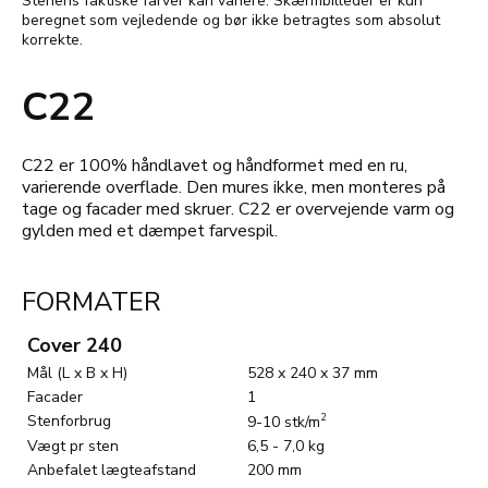
Stenens faktiske farver kan variere. Skærmbilleder er kun
beregnet som vejledende og bør ikke betragtes som absolut
korrekte.
C22
C22 er 100% håndlavet og håndformet med en ru,
varierende overflade. Den mures ikke, men monteres på
tage og facader med skruer. C22 er overvejende varm og
gylden med et dæmpet farvespil.
FORMATER
Cover 240
Mål (L x B x H)
528 x 240 x 37 mm
Facader
1
Stenforbrug
2
9-10 stk/m
Vægt pr sten
6,5 - 7,0 kg
Anbefalet lægteafstand
200 mm