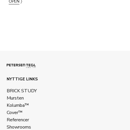
〉
OPEN
NYTTIGE LINKS
BRICK STUDY
Mursten
Kolumba™
Cover™
Referencer
Showrooms